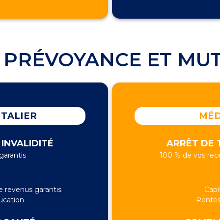
 PRÉVOYANCE ET MU
ITALIER
MÉD
 INVALIDITÉ
ARRÊT DE T
garantis
100 % de vos rece
e revenus garantis
Capi
ucation
Rentes