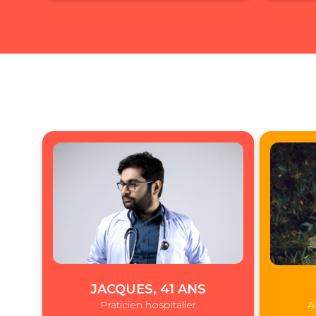
JACQUES, 41 ANS
Praticien hospitalier
A