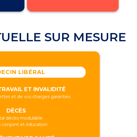
TUELLE SUR MESURE
ECIN LIBÉRAL
RAVAIL ET INVALIDITÉ
ttes et de vos charges garanties
DÉCÈS
tal décès modulable
 conjoint et éducation