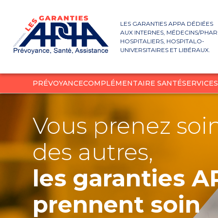
LES GARANTIES APPA DÉDIÉES
AUX INTERNES, MÉDECINS/PHA
HOSPITALIERS, HOSPITALO-
UNIVERSITAIRES ET LIBÉRAUX.
PRÉVOYANCE
COMPLÉMENTAIRE SANTÉ
SERVICE
Vous prenez soi
des autres,
les garanties 
prennent soin