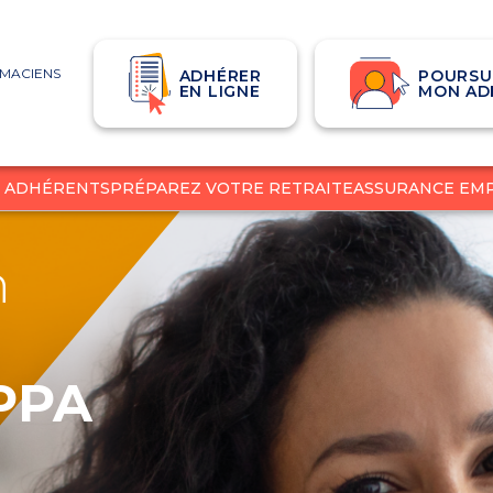
RMACIENS
ADHÉRER
POURSU
EN LIGNE
MON AD
S ADHÉRENTS
PRÉPAREZ VOTRE RETRAITE
ASSURANCE EM
n
APPA