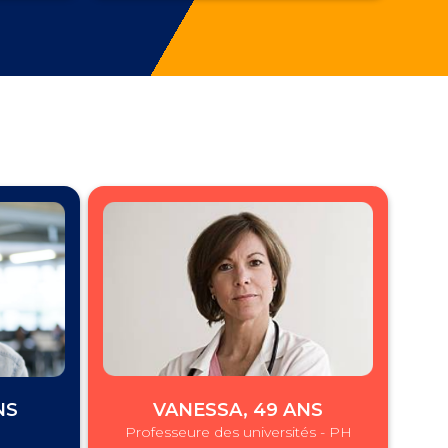
NS
VANESSA, 49 ANS
Professeure des universités - PH