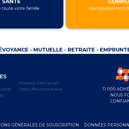
 SANTÉ
COMPL
oute votre famille
Remboursement des
ÉVOYANCE - MUTUELLE - RETRAITE - EMPRUNT
LES
Préparez votre retraite
11 000 ADH
 santé
Notre offre emprunteur
NOUS F
ts
CONFIA
IONS GÉNÉRALES DE SOUSCRIPTION
DONNÉES PERSONN