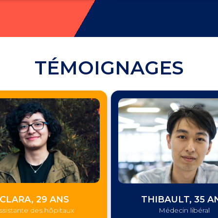
TÉMOIGNAGES
CLARA, 29 ANS
THIBAULT, 35 A
ssistante des hôpitaux
Médecin libéral